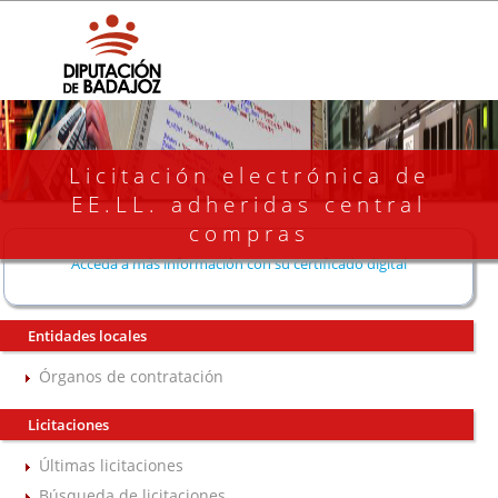
Licitación electrónica de
EE.LL. adheridas central
compras
Acceda a más información con su certificado digital
Entidades locales
Órganos de contratación
Licitaciones
Últimas licitaciones
Búsqueda de licitaciones