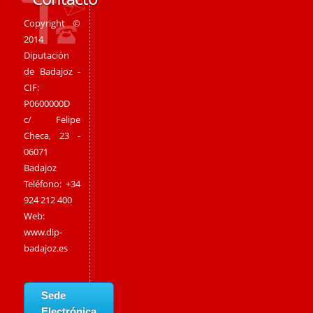
Copyright ©
2014
Diputación
de Badajoz -
CIF:
P0600000D
c/ Felipe
Checa, 23 -
06071
Badajoz
Teléfono: +34
924 212 400
Web:
www.dip-
badajoz.es
Sede
Electrónica