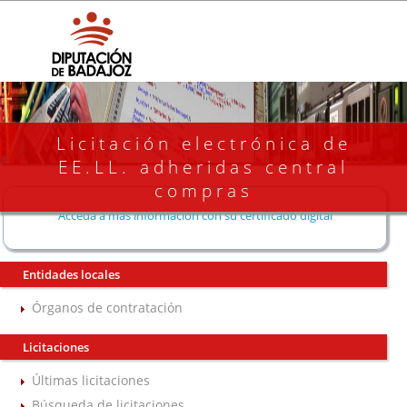
Licitación electrónica de
EE.LL. adheridas central
compras
Acceda a más información con su certificado digital
Entidades locales
Órganos de contratación
Licitaciones
Últimas licitaciones
Búsqueda de licitaciones