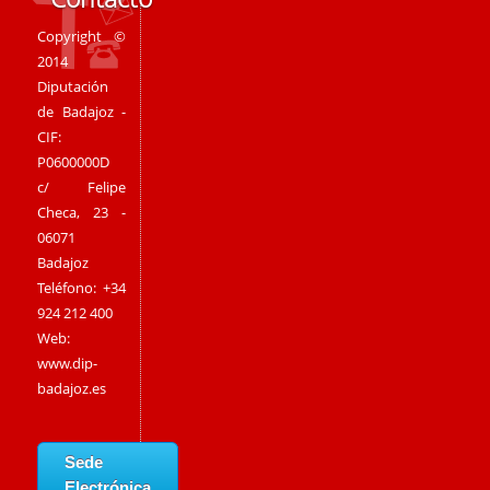
Copyright ©
2014
Diputación
de Badajoz -
CIF:
P0600000D
c/ Felipe
Checa, 23 -
06071
Badajoz
Teléfono: +34
924 212 400
Web:
www.dip-
badajoz.es
Sede
Electrónica