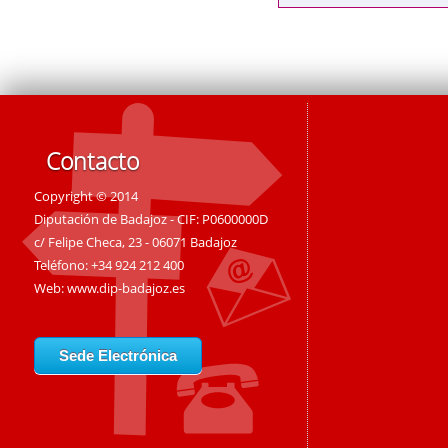
Contacto
Copyright © 2014
Diputación de Badajoz - CIF: P0600000D
c/ Felipe Checa, 23 - 06071 Badajoz
Teléfono: +34 924 212 400
Web:
www.dip-badajoz.es
Sede Electrónica