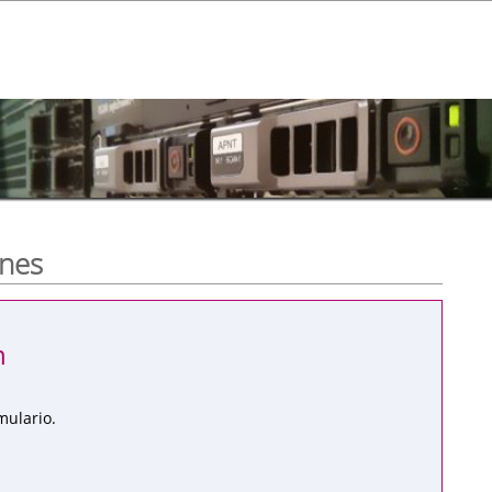
ones
n
mulario.