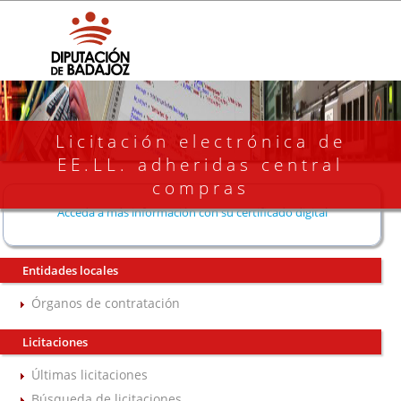
Licitación electrónica de
EE.LL. adheridas central
compras
Acceda a más información con su certificado digital
Entidades locales
Órganos de contratación
Licitaciones
Últimas licitaciones
Búsqueda de licitaciones