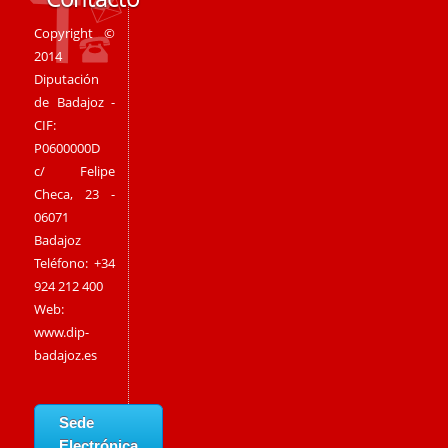
Copyright ©
2014
Diputación
de Badajoz -
CIF:
P0600000D
c/ Felipe
Checa, 23 -
06071
Badajoz
Teléfono: +34
924 212 400
Web:
www.dip-
badajoz.es
Sede
Electrónica