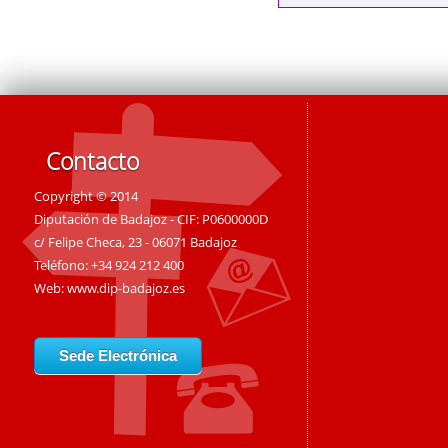
Contacto
Copyright © 2014
Diputación de Badajoz - CIF: P0600000D
c/ Felipe Checa, 23 - 06071 Badajoz
Teléfono: +34 924 212 400
Web:
www.dip-badajoz.es
Sede Electrónica