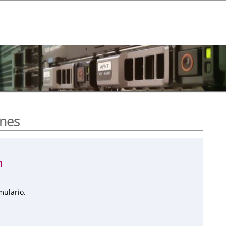
ones
n
mulario.