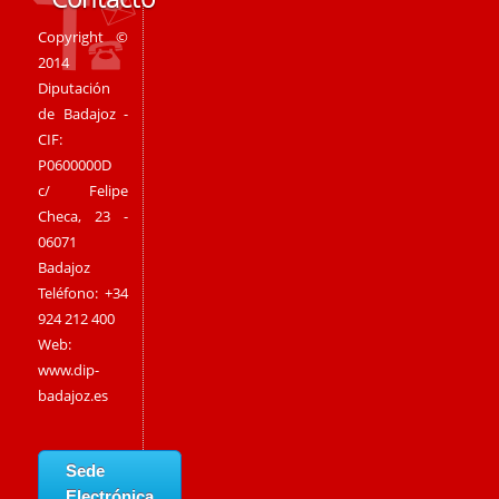
Copyright ©
2014
Diputación
de Badajoz -
CIF:
P0600000D
c/ Felipe
Checa, 23 -
06071
Badajoz
Teléfono: +34
924 212 400
Web:
www.dip-
badajoz.es
Sede
Electrónica