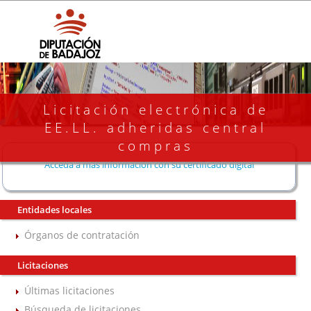
Licitación electrónica de
EE.LL. adheridas central
compras
Acceda a más información con su certificado digital
Entidades locales
Órganos de contratación
Licitaciones
Últimas licitaciones
Búsqueda de licitaciones