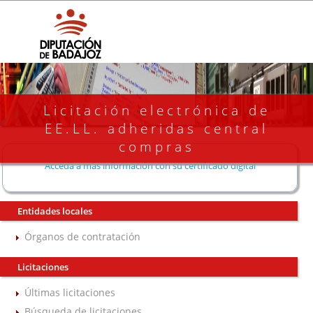
Licitación electrónica de
EE.LL. adheridas central
compras
Acceda a más información con su certificado digital
Entidades locales
Órganos de contratación
Licitaciones
Últimas licitaciones
Búsqueda de licitaciones