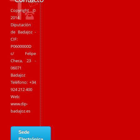
Copyright ©
2014
Diputación
de Badajoz -
CIF:
P0600000D
c/ Felipe
Checa, 23 -
06071
Badajoz
Teléfono: +34
924 212 400
Web:
www.dip-
badajoz.es
Sede
Electrónica