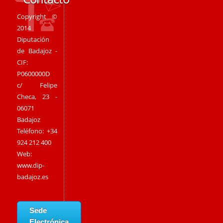
Copyright ©
2014
Diputación
de Badajoz -
CIF:
P0600000D
c/ Felipe
Checa, 23 -
06071
Badajoz
Teléfono: +34
924 212 400
Web:
www.dip-
badajoz.es
Sede
Electrónica