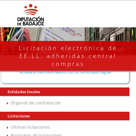
Licitación electrónica de
EE.LL. adheridas central
compras
Acceda a más información con su certificado digital
Entidades locales
Órganos de contratación
Licitaciones
Últimas licitaciones
Búsqueda de licitaciones