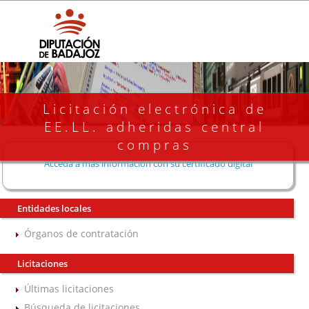
Licitación electrónica de
EE.LL. adheridas central
compras
Acceda a más información con su certificado digital
Entidades locales
Órganos de contratación
Licitaciones
Últimas licitaciones
Búsqueda de licitaciones