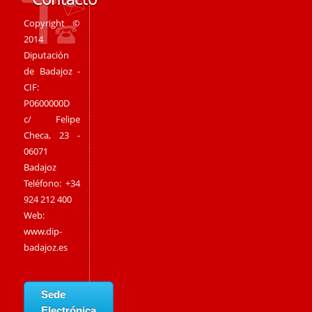
Copyright ©
2014
Diputación
de Badajoz -
CIF:
P0600000D
c/ Felipe
Checa, 23 -
06071
Badajoz
Teléfono: +34
924 212 400
Web:
www.dip-
badajoz.es
Sede
Electrónica