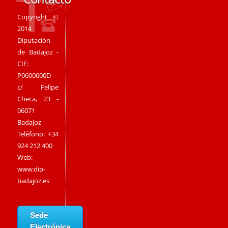
Copyright ©
2014
Diputación
de Badajoz -
CIF:
P0600000D
c/ Felipe
Checa, 23 -
06071
Badajoz
Teléfono: +34
924 212 400
Web:
www.dip-
badajoz.es
Sede
Electrónica