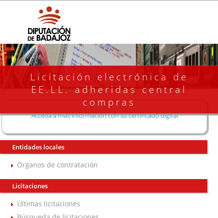
Licitación electrónica de
EE.LL. adheridas central
compras
Acceda a más información con su certificado digital
Entidades locales
Órganos de contratación
Licitaciones
Últimas licitaciones
Búsqueda de licitaciones