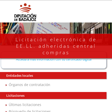
Licitación electrónica de
EE.LL. adheridas central
compras
Acceda a más información con su certificado digital
Entidades locales
Órganos de contratación
Licitaciones
Últimas licitaciones
Búsqueda de licitaciones