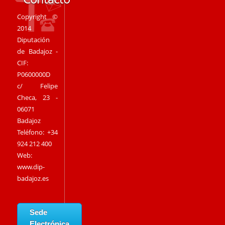
Copyright ©
2014
Diputación
de Badajoz -
CIF:
P0600000D
c/ Felipe
Checa, 23 -
06071
Badajoz
Teléfono: +34
924 212 400
Web:
www.dip-
badajoz.es
Sede
Electrónica