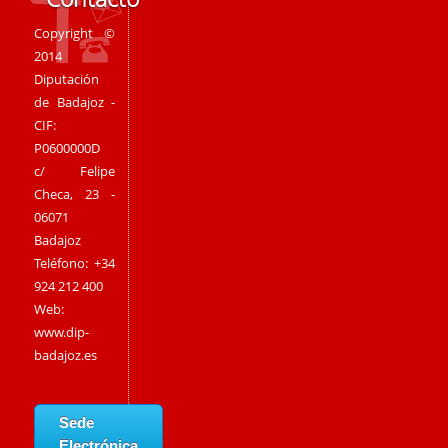
Copyright ©
2014
Diputación
de Badajoz -
CIF:
P0600000D
c/ Felipe
Checa, 23 -
06071
Badajoz
Teléfono: +34
924 212 400
Web:
www.dip-
badajoz.es
Sede
Electrónica