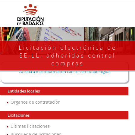
Licitación electrónica de
EE.LL. adheridas central
compras
Acceda a más información con su certificado digital
Entidades locales
Órganos de contratación
Licitaciones
Últimas licitaciones
Búsqueda de licitaciones