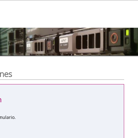
ones
n
mulario.