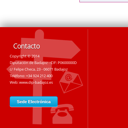
Contacto
Copyright © 2014
Diputación de Badajoz - CIF: P0600000D
c/ Felipe Checa, 23 - 06071 Badajoz
Teléfono: +34 924 212 400
Web:
www.dip-badajoz.es
Sede Electrónica