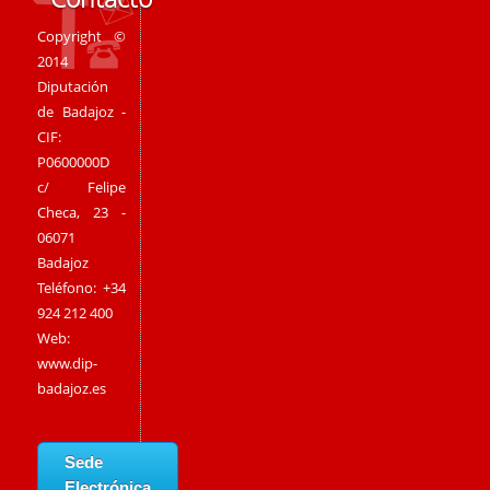
Copyright ©
2014
Diputación
de Badajoz -
CIF:
P0600000D
c/ Felipe
Checa, 23 -
06071
Badajoz
Teléfono: +34
924 212 400
Web:
www.dip-
badajoz.es
Sede
Electrónica