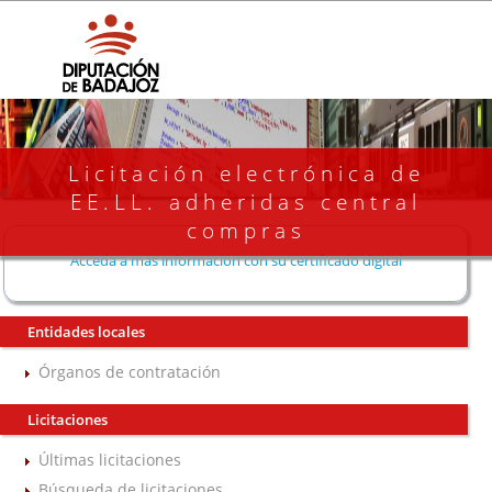
Licitación electrónica de
EE.LL. adheridas central
compras
Acceda a más información con su certificado digital
Entidades locales
Órganos de contratación
Licitaciones
Últimas licitaciones
Búsqueda de licitaciones