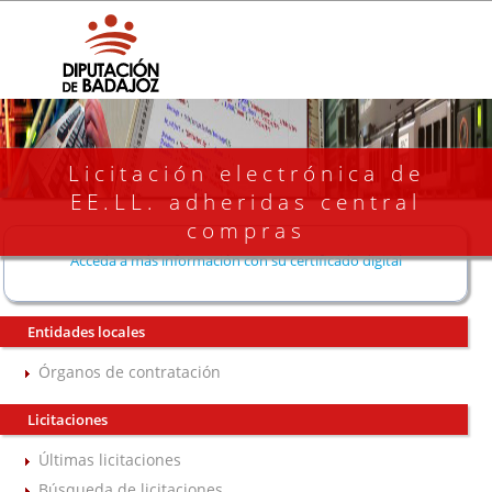
Licitación electrónica de
EE.LL. adheridas central
compras
Acceda a más información con su certificado digital
Entidades locales
Órganos de contratación
Licitaciones
Últimas licitaciones
Búsqueda de licitaciones