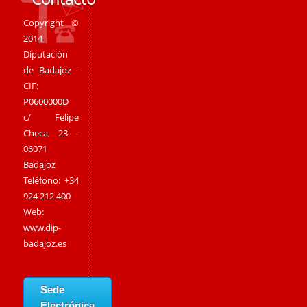
Copyright ©
2014
Diputación
de Badajoz -
CIF:
P0600000D
c/ Felipe
Checa, 23 -
06071
Badajoz
Teléfono: +34
924 212 400
Web:
www.dip-
badajoz.es
Sede
Electrónica