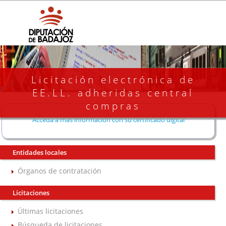
Licitación electrónica de
EE.LL. adheridas central
compras
Acceda a más información con su certificado digital
Entidades locales
Órganos de contratación
Licitaciones
Últimas licitaciones
Búsqueda de licitaciones