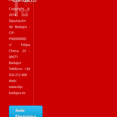
Copyright ©
2014
Diputación
de Badajoz -
CIF:
P0600000D
c/ Felipe
Checa, 23 -
06071
Badajoz
Teléfono: +34
924 212 400
Web:
www.dip-
badajoz.es
Sede
Electrónica