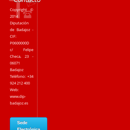
Copyright ©
2014
Diputación
de Badajoz -
CIF:
P0600000D
c/ Felipe
Checa, 23 -
06071
Badajoz
Teléfono: +34
924 212 400
Web:
www.dip-
badajoz.es
Sede
Electrónica