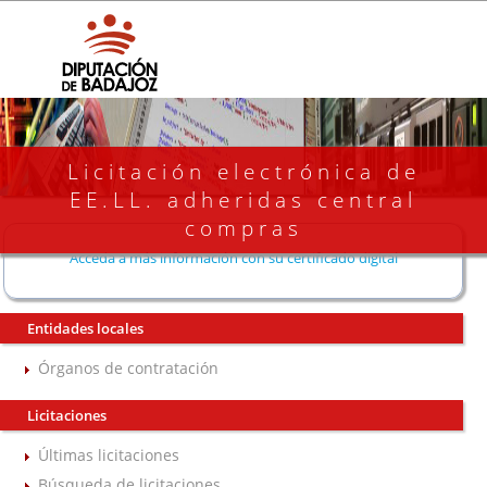
Licitación electrónica de
EE.LL. adheridas central
compras
Acceda a más información con su certificado digital
Entidades locales
Órganos de contratación
Licitaciones
Últimas licitaciones
Búsqueda de licitaciones