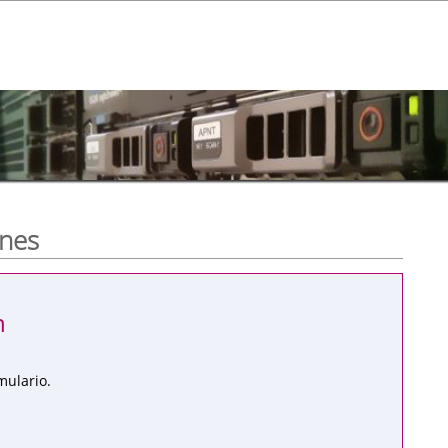
ones
n
mulario.