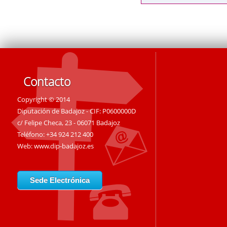
Contacto
Copyright © 2014
Diputación de Badajoz - CIF: P0600000D
c/ Felipe Checa, 23 - 06071 Badajoz
Teléfono: +34 924 212 400
Web:
www.dip-badajoz.es
Sede Electrónica