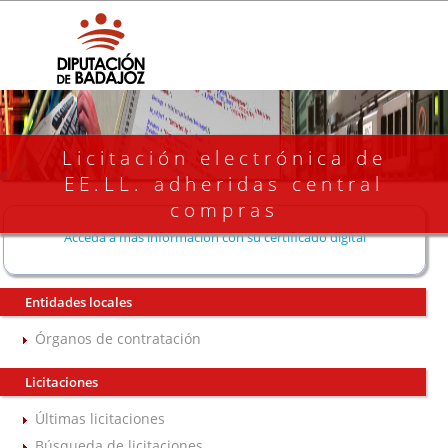
Licitación electrónica de
EE.LL. adheridas central
compras
Acceda a más información con su certificado digital
Entidades locales
Órganos de contratación
Licitaciones
Últimas licitaciones
Búsqueda de licitaciones