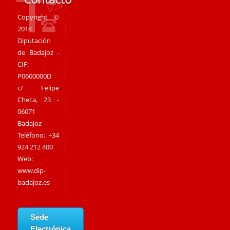
Copyright ©
2014
Diputación
de Badajoz -
CIF:
P0600000D
c/ Felipe
Checa, 23 -
06071
Badajoz
Teléfono: +34
924 212 400
Web:
www.dip-
badajoz.es
Sede
Electrónica