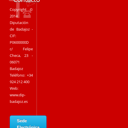
Copyright ©
2014
Diputación
de Badajoz -
CIF:
P0600000D
c/ Felipe
Checa, 23 -
06071
Badajoz
Teléfono: +34
924 212 400
Web:
www.dip-
badajoz.es
Sede
Electrónica