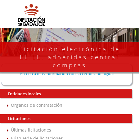
Licitación electrónica de
EE.LL. adheridas central
compras
Acceda a más información con su certificado digital
Entidades locales
Órganos de contratación
Licitaciones
Últimas licitaciones
Búsqueda de licitaciones