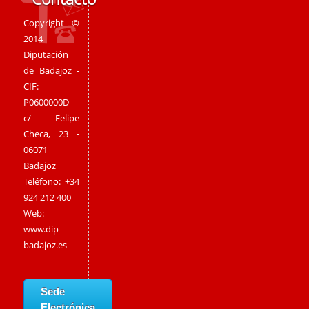
Copyright ©
2014
Diputación
de Badajoz -
CIF:
P0600000D
c/ Felipe
Checa, 23 -
06071
Badajoz
Teléfono: +34
924 212 400
Web:
www.dip-
badajoz.es
Sede
Electrónica