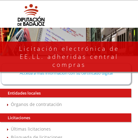
Licitación electrónica de
EE.LL. adheridas central
compras
Acceda a más información con su certificado digital
Entidades locales
Órganos de contratación
Licitaciones
Últimas licitaciones
Búsqueda de licitaciones