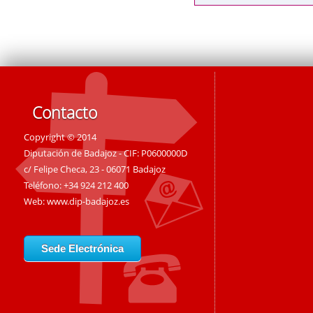
Contacto
Copyright © 2014
Diputación de Badajoz - CIF: P0600000D
c/ Felipe Checa, 23 - 06071 Badajoz
Teléfono: +34 924 212 400
Web:
www.dip-badajoz.es
Sede Electrónica