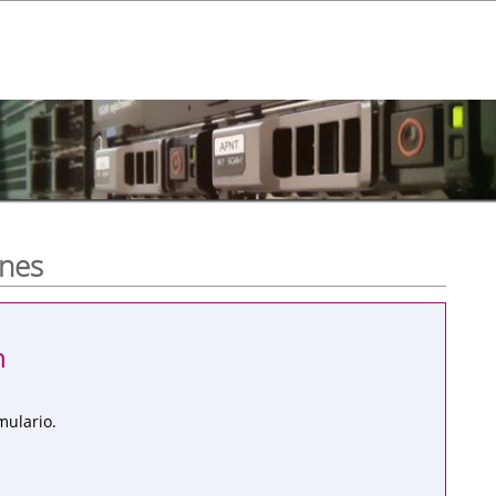
ones
n
mulario.