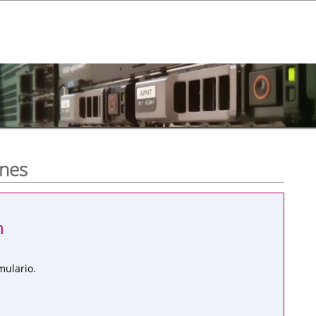
ones
n
mulario.