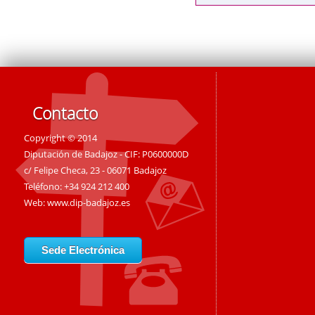
Contacto
Copyright © 2014
Diputación de Badajoz - CIF: P0600000D
c/ Felipe Checa, 23 - 06071 Badajoz
Teléfono: +34 924 212 400
Web:
www.dip-badajoz.es
Sede Electrónica