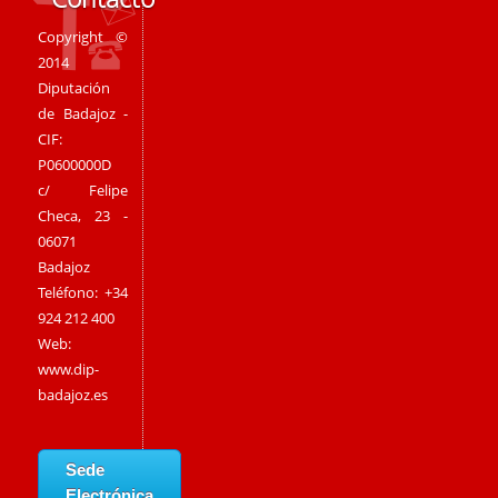
Copyright ©
2014
Diputación
de Badajoz -
CIF:
P0600000D
c/ Felipe
Checa, 23 -
06071
Badajoz
Teléfono: +34
924 212 400
Web:
www.dip-
badajoz.es
Sede
Electrónica