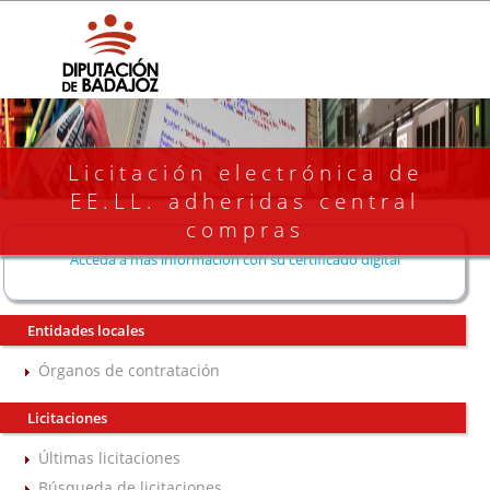
Licitación electrónica de
EE.LL. adheridas central
compras
Acceda a más información con su certificado digital
Entidades locales
Órganos de contratación
Licitaciones
Últimas licitaciones
Búsqueda de licitaciones