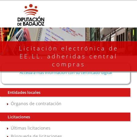
Licitación electrónica de
EE.LL. adheridas central
compras
Acceda a más información con su certificado digital
Entidades locales
Órganos de contratación
Licitaciones
Últimas licitaciones
Búsqueda de licitaciones