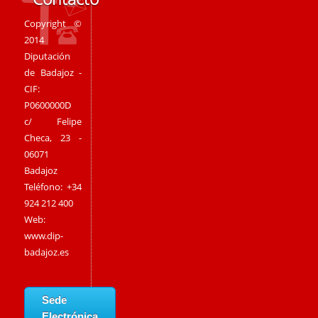
Copyright ©
2014
Diputación
de Badajoz -
CIF:
P0600000D
c/ Felipe
Checa, 23 -
06071
Badajoz
Teléfono: +34
924 212 400
Web:
www.dip-
badajoz.es
Sede
Electrónica