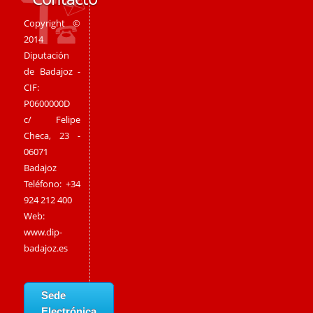
Copyright ©
2014
Diputación
de Badajoz -
CIF:
P0600000D
c/ Felipe
Checa, 23 -
06071
Badajoz
Teléfono: +34
924 212 400
Web:
www.dip-
badajoz.es
Sede
Electrónica