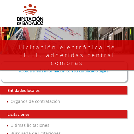
Licitación electrónica de
EE.LL. adheridas central
compras
Acceda a más información con su certificado digital
Entidades locales
Órganos de contratación
Licitaciones
Últimas licitaciones
Búsqueda de licitaciones