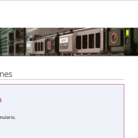
ones
n
mulario.