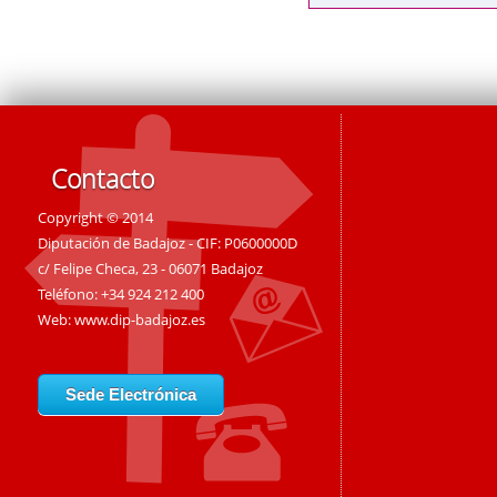
Contacto
Copyright © 2014
Diputación de Badajoz - CIF: P0600000D
c/ Felipe Checa, 23 - 06071 Badajoz
Teléfono: +34 924 212 400
Web:
www.dip-badajoz.es
Sede Electrónica