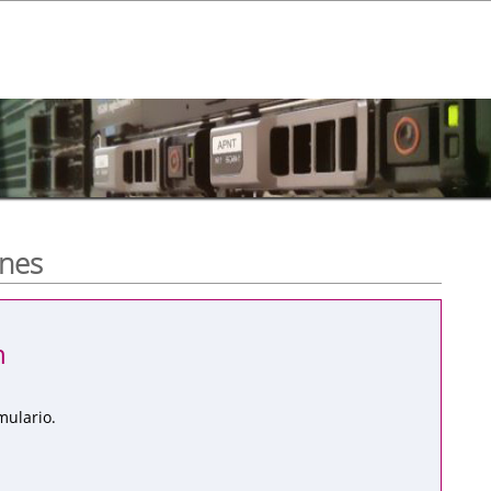
ones
n
mulario.