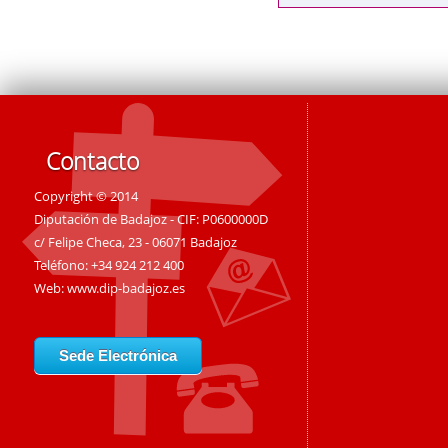
Contacto
Copyright © 2014
Diputación de Badajoz - CIF: P0600000D
c/ Felipe Checa, 23 - 06071 Badajoz
Teléfono: +34 924 212 400
Web:
www.dip-badajoz.es
Sede Electrónica