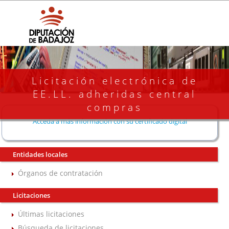
Licitación electrónica de
EE.LL. adheridas central
compras
Acceda a más información con su certificado digital
Entidades locales
Órganos de contratación
Licitaciones
Últimas licitaciones
Búsqueda de licitaciones