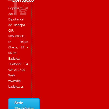
Copyright ©
2014
Diputación
de Badajoz -
CIF:
P0600000D
c/ Felipe
Checa, 23 -
06071
Badajoz
Teléfono: +34
924 212 400
Web:
www.dip-
badajoz.es
Sede
Electrónica