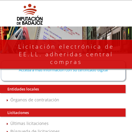
Licitación electrónica de
EE.LL. adheridas central
compras
Acceda a más información con su certificado digital
Entidades locales
Órganos de contratación
Licitaciones
Últimas licitaciones
Búsqueda de licitaciones