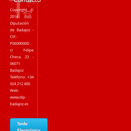
Copyright ©
2014
Diputación
de Badajoz -
CIF:
P0600000D
c/ Felipe
Checa, 23 -
06071
Badajoz
Teléfono: +34
924 212 400
Web:
www.dip-
badajoz.es
Sede
Electrónica