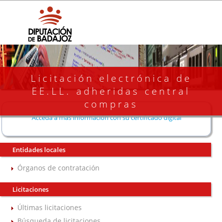
Licitación electrónica de
EE.LL. adheridas central
compras
Acceda a más información con su certificado digital
Entidades locales
Órganos de contratación
Licitaciones
Últimas licitaciones
Búsqueda de licitaciones