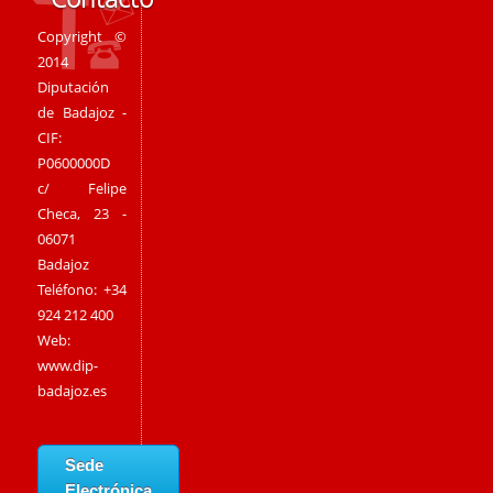
Copyright ©
2014
Diputación
de Badajoz -
CIF:
P0600000D
c/ Felipe
Checa, 23 -
06071
Badajoz
Teléfono: +34
924 212 400
Web:
www.dip-
badajoz.es
Sede
Electrónica