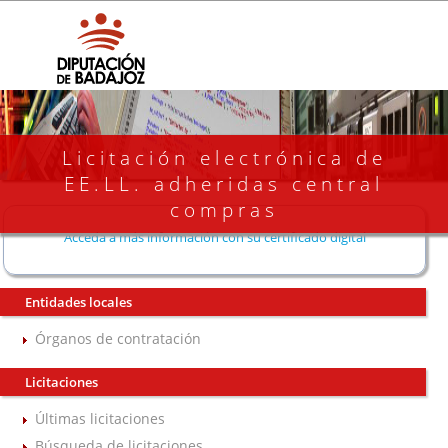
Licitación electrónica de
EE.LL. adheridas central
compras
Acceda a más información con su certificado digital
Entidades locales
Órganos de contratación
Licitaciones
Últimas licitaciones
Búsqueda de licitaciones