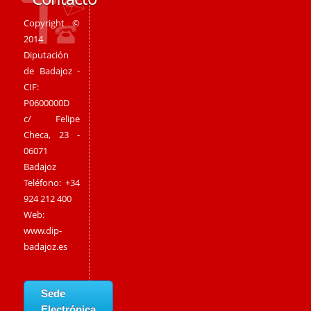
Copyright ©
2014
Diputación
de Badajoz -
CIF:
P0600000D
c/ Felipe
Checa, 23 -
06071
Badajoz
Teléfono: +34
924 212 400
Web:
www.dip-
badajoz.es
Sede
Electrónica