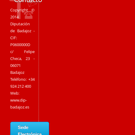
Copyright ©
2014
Diputación
de Badajoz -
CIF:
P0600000D
c/ Felipe
Checa, 23 -
06071
Badajoz
Teléfono: +34
924 212 400
Web:
www.dip-
badajoz.es
Sede
Electrónica