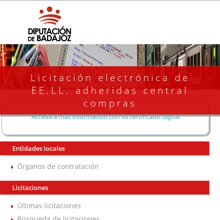
Licitación electrónica de
EE.LL. adheridas central
compras
Acceda a más información con su certificado digital
Entidades locales
Órganos de contratación
Licitaciones
Últimas licitaciones
Búsqueda de licitaciones