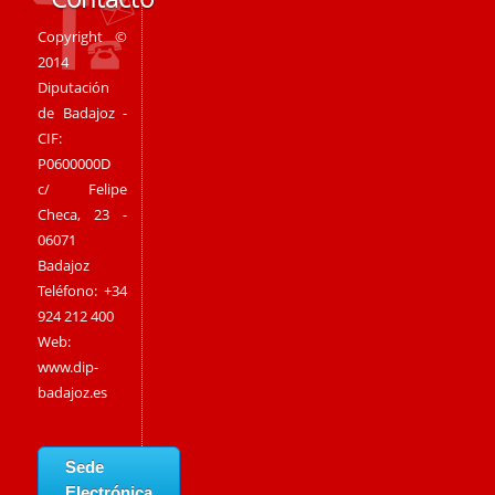
Copyright ©
2014
Diputación
de Badajoz -
CIF:
P0600000D
c/ Felipe
Checa, 23 -
06071
Badajoz
Teléfono: +34
924 212 400
Web:
www.dip-
badajoz.es
Sede
Electrónica