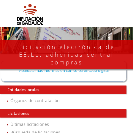
Licitación electrónica de
EE.LL. adheridas central
compras
Acceda a más información con su certificado digital
Entidades locales
Órganos de contratación
Licitaciones
Últimas licitaciones
Búsqueda de licitaciones