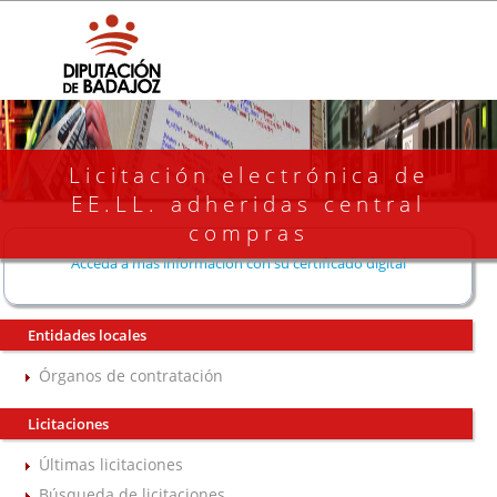
Licitación electrónica de
EE.LL. adheridas central
compras
Acceda a más información con su certificado digital
Entidades locales
Órganos de contratación
Licitaciones
Últimas licitaciones
Búsqueda de licitaciones