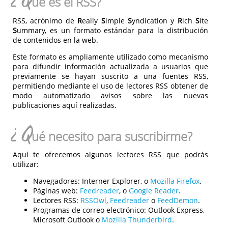
¿Q
ué es el RSS?
RSS, acrónimo de
R
eally
S
imple
S
yndication y
R
ich
S
ite
S
ummary, es un formato estándar para la distribución
de contenidos en la web.
Este formato es ampliamente utilizado como mecanismo
para difundir información actualizada a usuarios que
previamente se hayan suscrito a una fuentes RSS,
permitiendo mediante el uso de lectores RSS obtener de
modo automatizado avisos sobre las nuevas
publicaciones aquí realizadas.
¿Q
ué necesito para suscribirme?
Aquí te ofrecemos algunos lectores RSS que podrás
utilizar:
Navegadores:
Interner Explorer, o
Mozilla Firefox
.
Páginas web:
Feedreader
, o
Google Reader
.
Lectores RSS:
RSSOwl
,
Feedreader
o
FeedDemon
.
Programas de correo electrónico:
Outlook Express,
Microsoft Outlook o
Mozilla Thunderbird
.