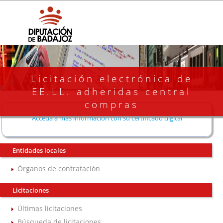
Licitación electrónica de
EE.LL. adheridas central
compras
Acceda a más información con su certificado digital
Entidades locales
Órganos de contratación
Licitaciones
Últimas licitaciones
Búsqueda de licitaciones