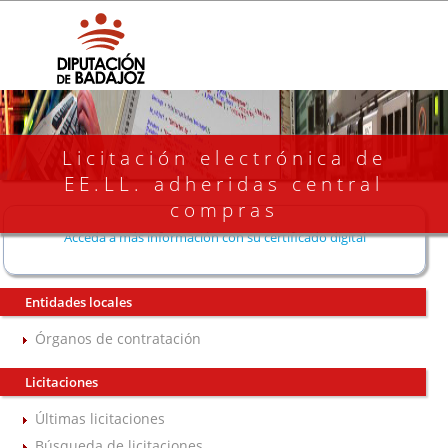
Licitación electrónica de
EE.LL. adheridas central
compras
Acceda a más información con su certificado digital
Entidades locales
Órganos de contratación
Licitaciones
Últimas licitaciones
Búsqueda de licitaciones