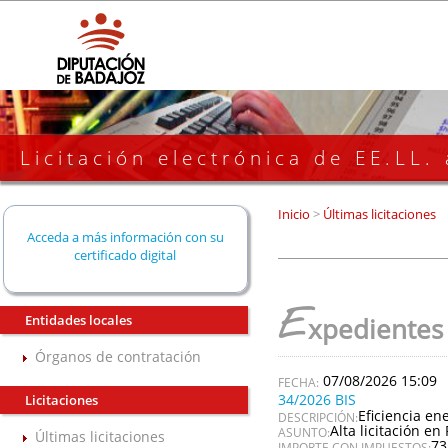
Licitación electrónica de EE.LL.
Inicio
>
Últimas licitaciones
Acceda a más información con su
certificado digital
E
Entidades locales
xpedientes
Órganos de contratación
07/08/2026 15:09
34/2026 BIS
Licitaciones
Eficiencia en
DESCRIPCIÓN:
Alta licitación en 
ASUNTO:
Últimas licitaciones
73
IMPORTE CON IMPUESTOS: