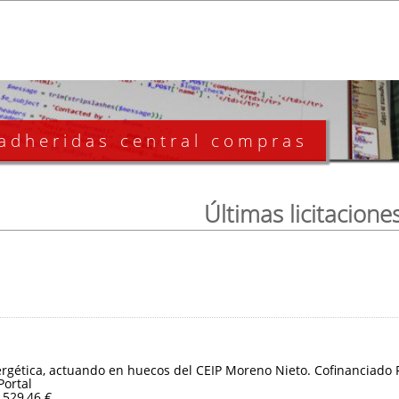
 adheridas central compras
Últimas licitacione
ergética, actuando en huecos del CEIP Moreno Nieto. Cofinanciado
Portal
.529,46 €