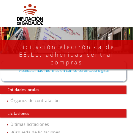
Licitación electrónica de
EE.LL. adheridas central
compras
Acceda a más información con su certificado digital
Entidades locales
Órganos de contratación
Licitaciones
Últimas licitaciones
Búsqueda de licitaciones