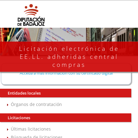
Licitación electrónica de
EE.LL. adheridas central
compras
Acceda a más información con su certificado digital
Entidades locales
Órganos de contratación
Licitaciones
Últimas licitaciones
Búsqueda de licitaciones