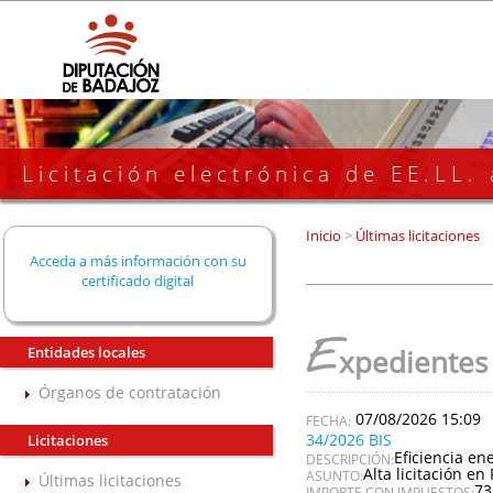
Licitación electrónica de EE.LL.
Inicio
>
Últimas licitaciones
Acceda a más información con su
certificado digital
E
Entidades locales
xpedientes
Órganos de contratación
07/08/2026 15:09
34/2026 BIS
Licitaciones
Eficiencia en
DESCRIPCIÓN:
Alta licitación en 
ASUNTO:
Últimas licitaciones
73
IMPORTE CON IMPUESTOS: