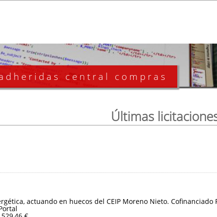
 adheridas central compras
Últimas licitacione
ergética, actuando en huecos del CEIP Moreno Nieto. Cofinanciado
Portal
.529,46 €