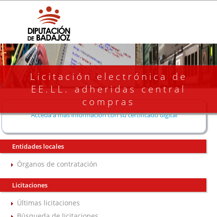
Licitación electrónica de
EE.LL. adheridas central
compras
Acceda a más información con su certificado digital
Entidades locales
Órganos de contratación
Licitaciones
Últimas licitaciones
Búsqueda de licitaciones