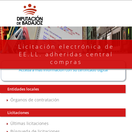
Licitación electrónica de
EE.LL. adheridas central
compras
Acceda a más información con su certificado digital
Entidades locales
Órganos de contratación
Licitaciones
Últimas licitaciones
Búsqueda de licitaciones