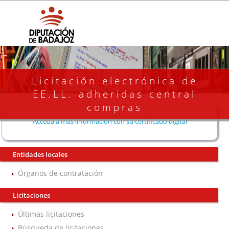
Licitación electrónica de
EE.LL. adheridas central
compras
Acceda a más información con su certificado digital
Entidades locales
Órganos de contratación
Licitaciones
Últimas licitaciones
Búsqueda de licitaciones