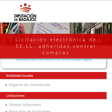
Licitación electrónica de
EE.LL. adheridas central
compras
Acceda a más información con su certificado digital
Entidades locales
Órganos de contratación
Licitaciones
Últimas licitaciones
Búsqueda de licitaciones