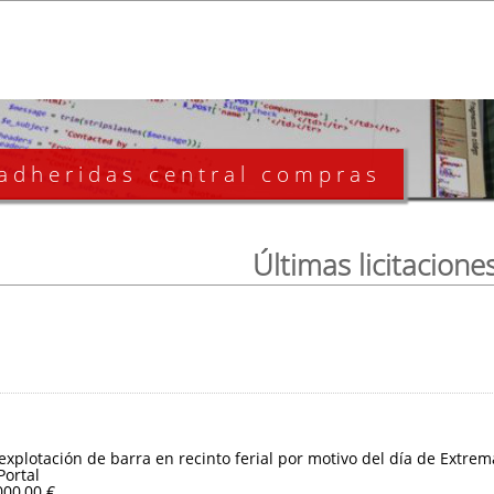
 adheridas central compras
Últimas licitacione
 explotación de barra en recinto ferial por motivo del día de Extre
Portal
000,00 €