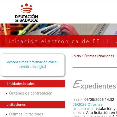
Licitación electrónica de EE.LL.
Inicio
>
Últimas licitaciones
Acceda a más información con su
certificado digital
E
Entidades locales
xpedientes
Órganos de contratación
06/08/2026 14:32
26/2026 Olivenza
Licitaciones
Instalación y
DESCRIPCIÓN:
Alta licitación en 
ASUNTO:
Últimas licitaciones
1.
IMPORTE CON IMPUESTOS: