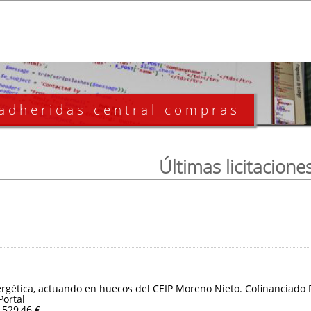
 adheridas central compras
Últimas licitacione
ergética, actuando en huecos del CEIP Moreno Nieto. Cofinanciado
Portal
.529,46 €