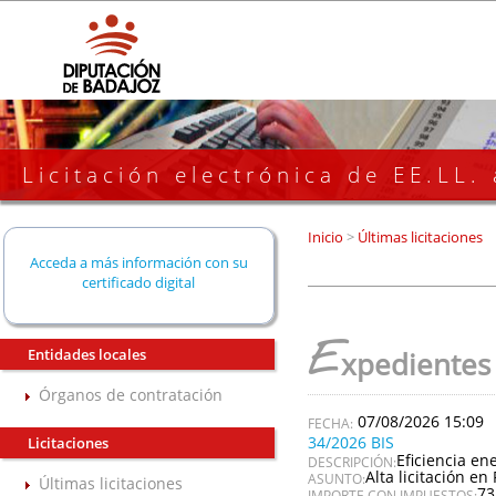
Licitación electrónica de EE.LL.
Inicio
>
Últimas licitaciones
Acceda a más información con su
certificado digital
E
Entidades locales
xpedientes
Órganos de contratación
07/08/2026 15:09
34/2026 BIS
Licitaciones
Eficiencia en
DESCRIPCIÓN:
Alta licitación en 
ASUNTO:
Últimas licitaciones
73
IMPORTE CON IMPUESTOS: