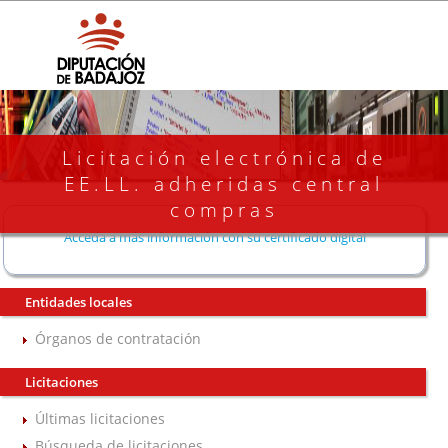
Licitación electrónica de
EE.LL. adheridas central
compras
Acceda a más información con su certificado digital
Entidades locales
Órganos de contratación
Licitaciones
Últimas licitaciones
Búsqueda de licitaciones