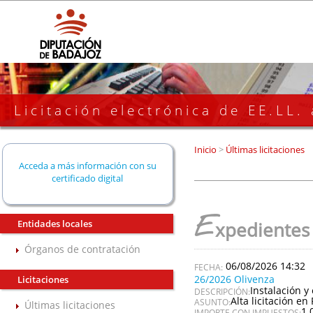
Licitación electrónica de EE.LL.
Inicio
>
Últimas licitaciones
Acceda a más información con su
certificado digital
E
Entidades locales
xpedientes
Órganos de contratación
06/08/2026 14:32
26/2026 Olivenza
Licitaciones
Instalación y
DESCRIPCIÓN:
Alta licitación en 
ASUNTO:
Últimas licitaciones
1.
IMPORTE CON IMPUESTOS: