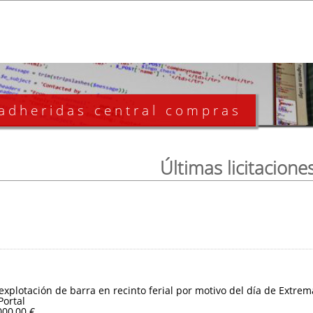
 adheridas central compras
Últimas licitacione
 explotación de barra en recinto ferial por motivo del día de Extre
Portal
000,00 €