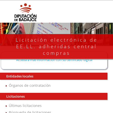
Licitación electrónica de
EE.LL. adheridas central
compras
Acceda a más información con su certificado digital
Entidades locales
Órganos de contratación
Licitaciones
Últimas licitaciones
Búsqueda de licitaciones